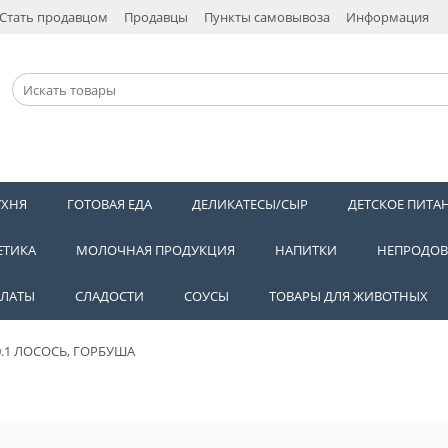
Стать продавцом
Продавцы
Пункты самовывоза
Информация
УХНЯ
ГОТОВАЯ ЕДА
ДЕЛИКАТЕСЫ/СЫР
ДЕТСКОЕ ПИТА
ЕТИКА
МОЛОЧНАЯ ПРОДУКЦИЯ
НАПИТКИ
НЕПРОДОВ
АЛАТЫ
СЛАДОСТИ
СОУСЫ
ТОВАРЫ ДЛЯ ЖИВОТНЫХ
0.1 ЛОСОСЬ, ГОРБУША