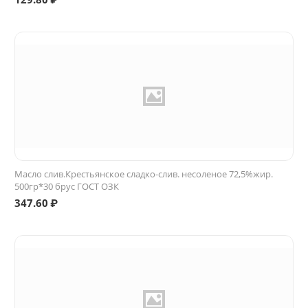
Масло слив.Крестьянское сладко-слив. несоленое 72,5%жир.
500гр*30 брус ГОСТ ОЗК
347.60
₽