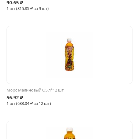
90.65
₽
1 шт (
815.85
₽ за 9 шт)
Морс Малиновый 0,5 л*12 шт
56.92
₽
1 шт (
683.04
₽ за 12 шт)