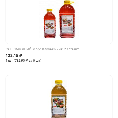
ОСВЕЖАЮЩИЙ Морс Клубничный 2,1л*6шт
122.15
₽
1 шт (
732.90
₽ за 6 шт)