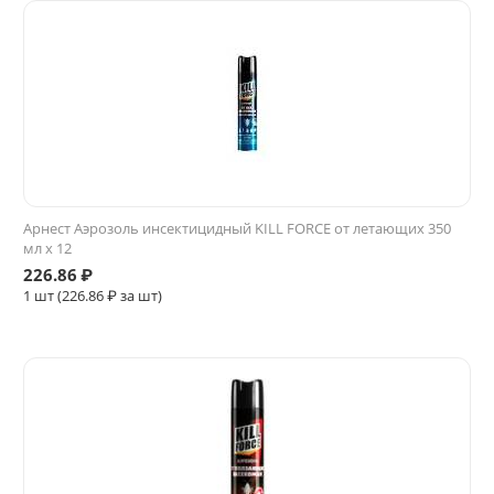
Арнест Аэрозоль инсектицидный KILL FORCE от летающих 350
мл х 12
226.86
₽
1 шт (
226.86
₽ за шт)