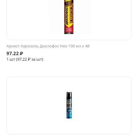
Арнест Аэрозоль Дихлофос Нео 190 мл х 48
97.22
₽
1 шт (
97.22
₽ за шт)