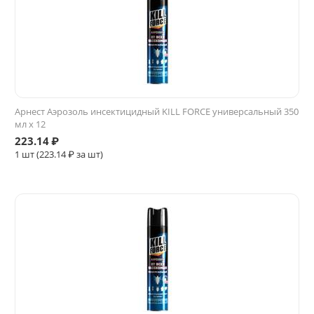
Арнест Аэрозоль инсектицидный KILL FORCE универсальный 350
мл х 12
223.14
₽
1 шт (
223.14
₽ за шт)