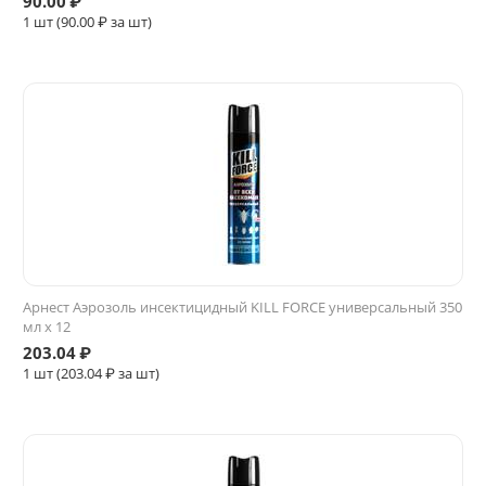
90.00
₽
1 шт (
90.00
₽ за шт)
Арнест Аэрозоль инсектицидный KILL FORCE универсальный 350
мл х 12
203.04
₽
1 шт (
203.04
₽ за шт)