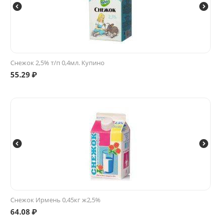
Снежок 2,5% т/п 0,4мл. Купино
55.29
₽
Снежок Ирмень 0,45кг ж2,5%
64.08
₽