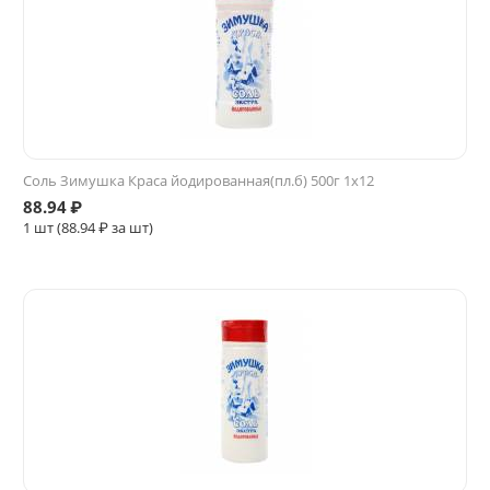
Соль Зимушка Краса йодированная(пл.б) 500г 1х12
88.94
₽
1 шт (
88.94
₽ за шт)