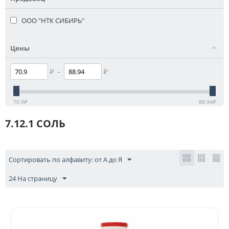
ООО "НТК СИБИРЬ"
Цены
₽
–
₽
70.9
₽
88.94
₽
7.12.1 СОЛЬ
Сортировать по алфавиту: от А до Я
24 На страницу